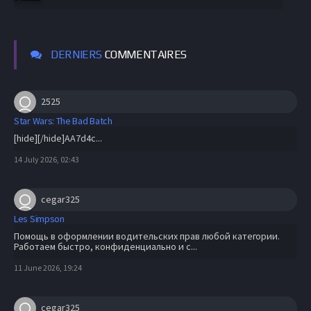
DERNIERS
COMMENTAIRES
2525
Star Wars: The Bad Batch
[hide][/hide]AA7d4c...
14 July 2026, 02:43
cegar325
Les Simpson
Помощь в оформлении водительских прав любой категории.
Работаем быстро, конфиденциально и с...
11 June 2026, 19:24
cegar325