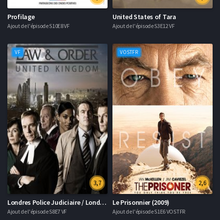
Profilage
United States of Tara
Ajout de l'épisode S10E8 VF
Ajout de l'épisode S3E12 VF
VF
VOSTFR
3,7
2,6
Londres Police Judiciaire / London District
Le Prisonnier (2009)
Ajout de l'épisode S8E7 VF
Ajout de l'épisode S1E6 VOSTFR