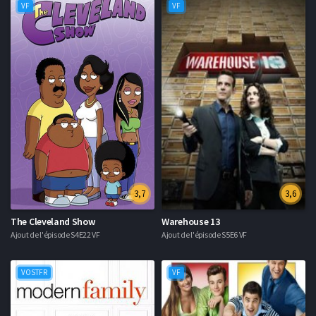
VF
VF
3,7
3,6
The Cleveland Show
Warehouse 13
Ajout de l'épisode S4E22 VF
Ajout de l'épisode S5E6 VF
VOSTFR
VF