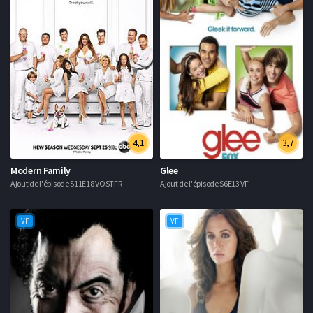
4,1
3,7
Modern Family
Glee
Ajout de l'épisode S11E18 VOSTFR
Ajout de l'épisode S6E13 VF
VF
VF