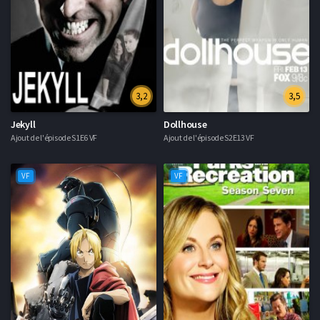
3,2
3,5
Jekyll
Dollhouse
Ajout de l'épisode S1E6 VF
Ajout de l'épisode S2E13 VF
VF
VF