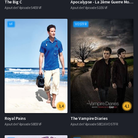
The Big C
Apocalypse - La 2ème Guerre Mondiale
Ajout de l'épisode S4E8 VF
Ajout de l'épisode S1E6 VF
VF
VOSTFR
3,4
4,1
Royal Pains
The Vampire Diaries
Ajout de l'épisode S8E8 VF
Ajout de l'épisode S8E16 VOSTFR