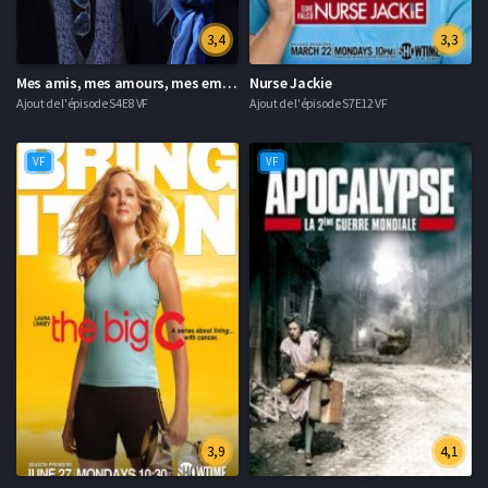
3,4
3,3
Mes amis, mes amours, mes emmerdes
Nurse Jackie
Ajout de l'épisode S4E8 VF
Ajout de l'épisode S7E12 VF
VF
VF
3,9
4,1