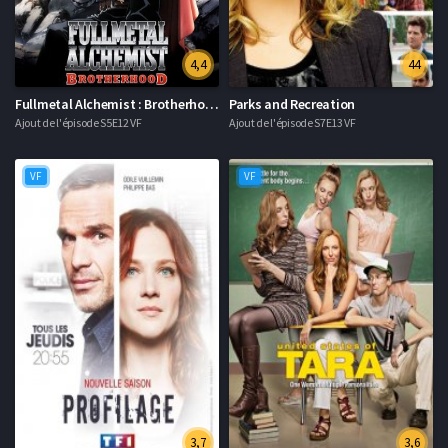
4,4
44
Fullmetal Alchemist : Brotherhood
Parks and Recreation
Ajout de l'épisode S5E12 VF
Ajout de l'épisode S7E13 VF
VF
VF
3,7
3,6