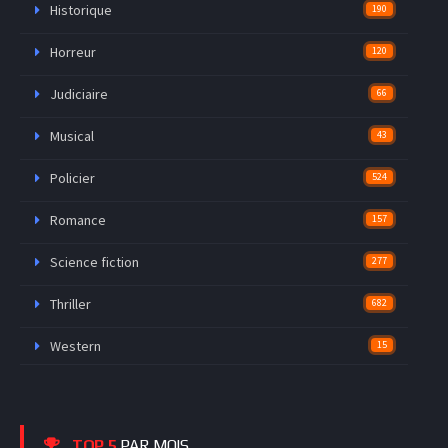
Historique
190
Horreur
120
Judiciaire
66
Musical
43
Policier
524
Romance
157
Science fiction
277
Thriller
682
Western
15
TOP 5
PAR MOIS