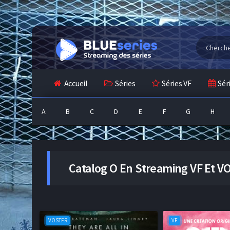
Accueil
Séries
Séries VF
Sér
A
B
C
D
E
F
G
H
Catalog
O
En Streaming VF Et VO
VOSTFR
VF