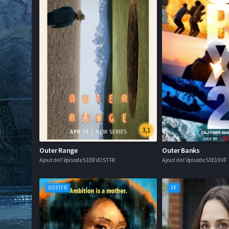
3,1
Outer Range
Outer Banks
Ajout de l'épisode S1E8 VOSTFR
Ajout de l'épisode S3E10 VF
VOSTFR
VF