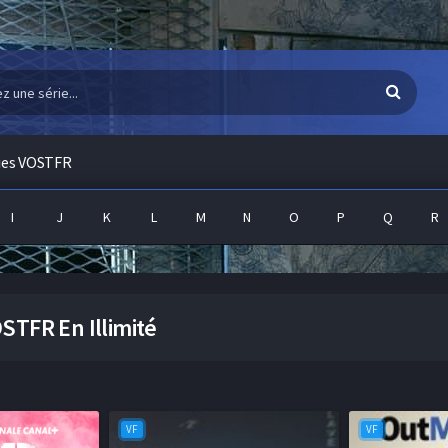
ies VOSTFR
I
J
K
L
M
N
O
P
Q
R
STFR En Illimité
VF
VF