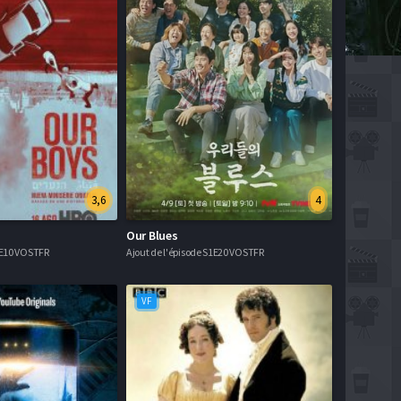
3,6
4
Our Blues
S1E10 VOSTFR
Ajout de l'épisode S1E20 VOSTFR
VF