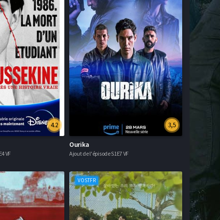
4.2
3,5
Ourika
E4 VF
Ajout de l'épisode S1E7 VF
VOSTFR