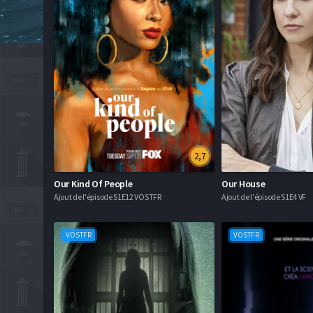
2,7
Our Kind Of People
Our House
Ajout de l'épisode S1E12 VOSTFR
Ajout de l'épisode S1E4 VF
VOSTFR
VOSTFR