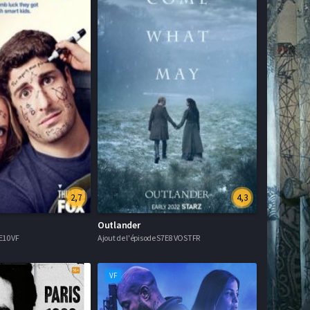
2,7
4,3
Outlander
E10 VF
Ajout de l'épisode S7E8 VOSTFR
VF