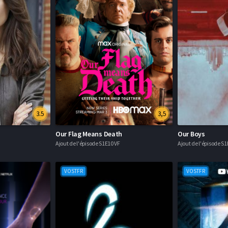
3.5
3,5
Our Flag Means Death
Our Boys
Ajout de l'épisode S1E10 VF
Ajout de l'épisode 
VOSTFR
VOSTFR