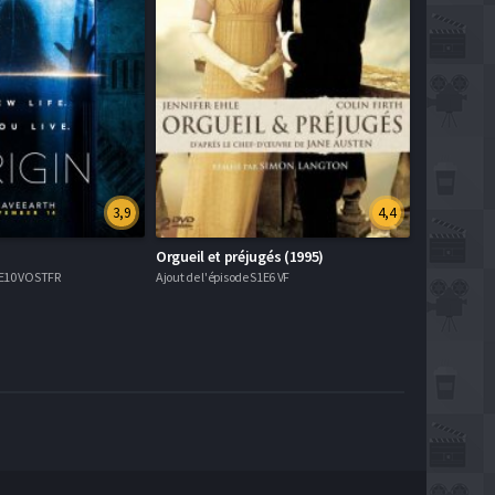
3,9
4,4
Orgueil et préjugés (1995)
S1E10 VOSTFR
Ajout de l'épisode S1E6 VF