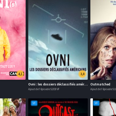
4,1
3,8
Ovni : les dossiers déclassifiés américains
Outmatched
Ajout de l'épisode S2E8 VF
Ajout de l'épisode S1
VF
VF