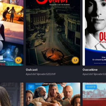
4,0
3,8
Outcast
Oussekine
Ajout de l'épisode S2E10 VF
Ajout de l'épisode S1
VF
VOSTFR