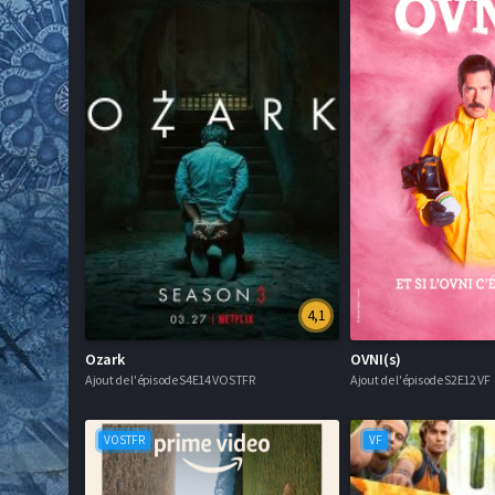
4,1
Ozark
OVNI(s)
Ajout de l'épisode S4E14 VOSTFR
Ajout de l'épisode S2E12 VF
VOSTFR
VF