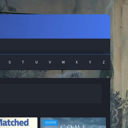
S
T
U
V
W
X
Y
Z
VOSTFR