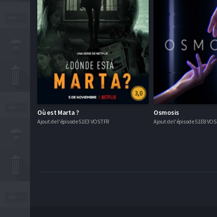
3,0
Où est Marta ?
Osmosis
Ajout de l'épisode S1E3 VOSTFR
Ajout de l'épisode S1E8 VO