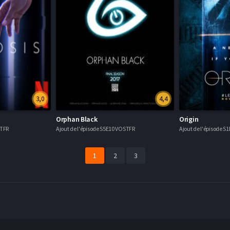
3,0
4,4
Orphan Black
Origin
STFR
Ajout de l'épisode S5E10 VOSTFR
Ajout de l'épisode 
1
2
3