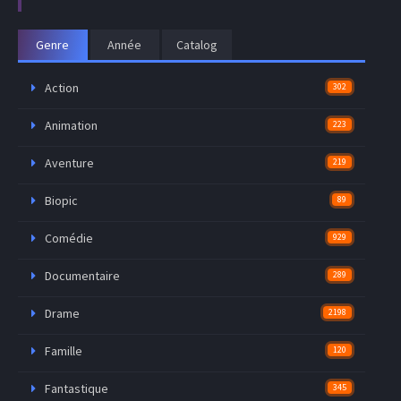
Genre
Année
Catalog
Action
302
Animation
223
Aventure
219
Biopic
89
Comédie
929
Documentaire
289
Drame
2198
Famille
120
Fantastique
345