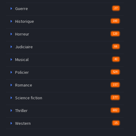
Guerre
27
Historique
190
Horreur
120
Judiciaire
66
Musical
43
Policier
524
Romance
157
Science fiction
277
Thriller
682
Western
15