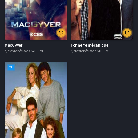
3,2
1,8
MacGyver
Tonnerre mécanique
Ajout de l'épisode S7E14 VF
Ajout de l'épisode S1E13 VF
VF