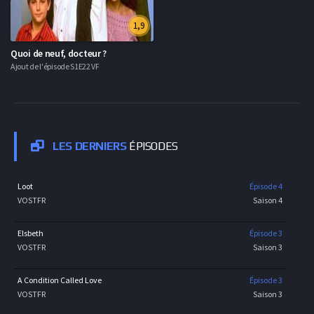
1,9
Quoi de neuf, docteur ?
Ajout de l'épisode S1E22 VF
LES DERNIERS
ÉPISODES
Loot
Épisode 4
VOSTFR
Saison 4
Elsbeth
Épisode 3
VOSTFR
Saison 3
A Condition Called Love
Épisode 3
VOSTFR
Saison 3