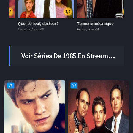
3,2
1,9
MacGyver
Quoi de neuf, docteur ?
To
Action, Drame, Séries VF
Comédie, Séries VF
Acti
Voir Séries De 1985
En Streaming VF Et VOSTFR En Illimité
VF
VF