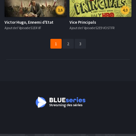
3,6
4,0
Victor Hugo, Ennemi d'Etat
Vice Principals
Ajout de l'épisode S1E4 VF
Ajout de l'épisode S2E9 VOSTFR
1
2
3