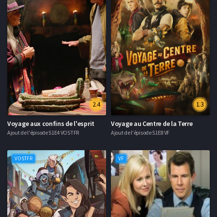
2.4
1.3
Voyage aux confins de l'esprit
Voyage au Centre de la Terre
Ajout de l'épisode S1E4 VOSTFR
Ajout de l'épisode S1E8 VF
VOSTFR
VF