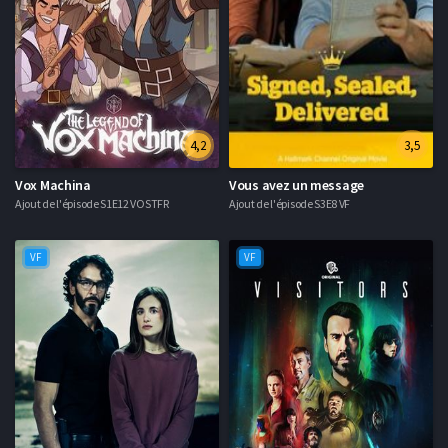
4,2
3,5
Vox Machina
Vous avez un message
Ajout de l'épisode S1E12 VOSTFR
Ajout de l'épisode S3E8 VF
VF
VF