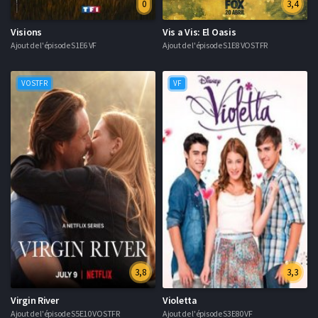
0
3,4
Visions
Vis a Vis: El Oasis
Ajout de l'épisode S1E6 VF
Ajout de l'épisode S1E8 VOSTFR
VOSTFR
VF
3,8
3,3
Virgin River
Violetta
Ajout de l'épisode S5E10 VOSTFR
Ajout de l'épisode S3E80 VF