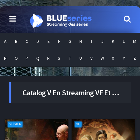
A
B
C
D
E
F
G
H
I
J
K
L
M
N
O
P
Q
R
S
T
U
V
W
X
Y
Z
Catalog
V
En Streaming VF Et VOSTFR En Illimité
VOSTFR
VF