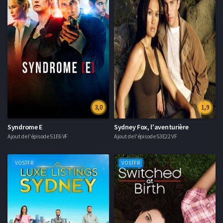
3,0
1,9
Syndrome E
Sydney Fox, l'aventurière
Ajout de l'épisode S1E6 VF
Ajout de l'épisode S3E22 VF
VOSTFR
VOSTFR