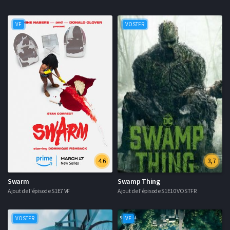
VF
VOSTFR
4.6
3,7
Swarm
Swamp Thing
Ajout de l'épisode S1E7 VF
Ajout de l'épisode S1E10 VOSTFR
VOSTFR
VF