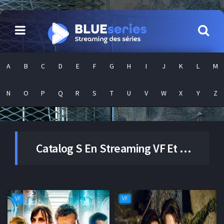
A
B
C
D
E
F
G
H
I
J
K
L
M
N
O
P
Q
R
S
T
U
V
W
X
Y
Z
Catalog
S
En Streaming VF Et VOSTFR En Illimité
VF
VF