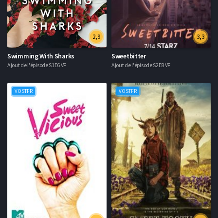
2,9
3,3
Swimming With Sharks
Sweetbitter
Ajout de l'épisode S1E6 VF
Ajout de l'épisode S2E8 VF
VOSTFR
VOSTFR