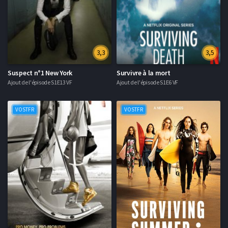
3,3
3,5
Suspect n°1 New York
Survivre à la mort
Ajout de l'épisode S1E13 VF
Ajout de l'épisode S1E6 VF
VOSTFR
VOSTFR