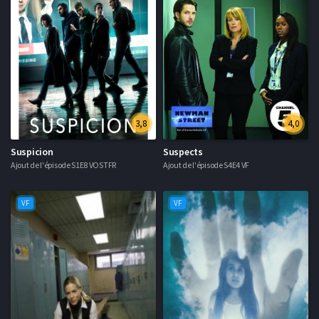
3,8
4,0
Suspicion
Suspects
Ajout de l'épisode S1E8 VOSTFR
Ajout de l'épisode S4E4 VF
VF
VF