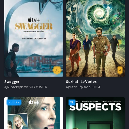
3,0
4
Swagger
Suzhal - Le Vortex
Ajout de l'épisode S2E7 VOSTFR
Ajout de l'épisode S1E8 VF
VOSTFR
VF