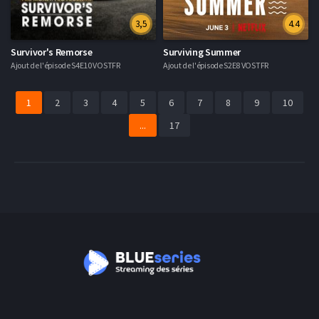
3,5
4.4
Survivor's Remorse
Surviving Summer
Ajout de l'épisode S4E10 VOSTFR
Ajout de l'épisode S2E8 VOSTFR
1
2
3
4
5
6
7
8
9
10
...
17