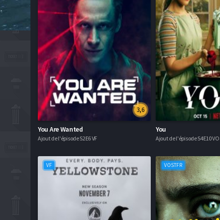
3,6
You Are Wanted
You
Ajout de l'épisode S2E6 VF
Ajout de l'épisode S4E10 V
VF
VOSTFR