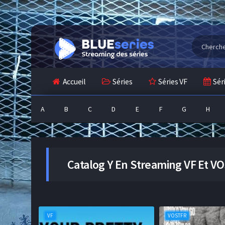
Accueil
Séries
Séries VF
Sér
A
B
C
D
E
F
G
H
Catalog
Y
En Streaming VF Et VO
VF
VOSTFR