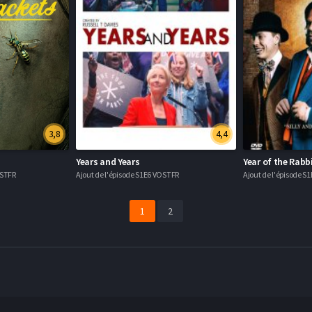
3,8
4,4
Years and Years
Year of the Rabb
OSTFR
Ajout de l'épisode S1E6 VOSTFR
Ajout de l'épisode S
1
2