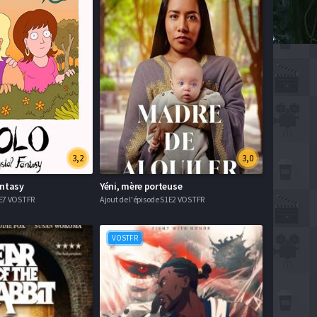
3,2
3,0
antasy
Yéni, mère porteuse
2E7 VOSTFR
Ajout de l'épisode S1E2 VOSTFR
VOSTFR