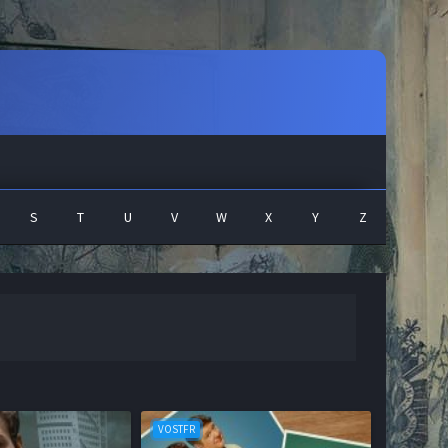
S
T
U
V
W
X
Y
Z
VOSTFR