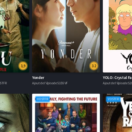
3,9
3.2
Yonder
YOLO: Crystal F
OSTFR
Ajout de l'épisode S1E6 VF
Ajout de l'épisode S
VOSTFR
VOSTFR