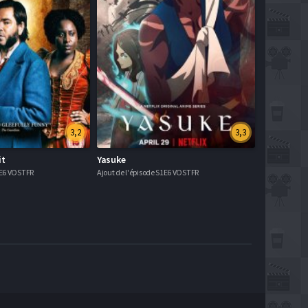
3,2
3,3
it
Yasuke
1E6 VOSTFR
Ajout de l'épisode S1E6 VOSTFR