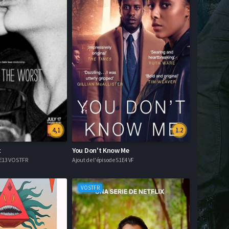
4,1
1.2
t
You Don't Know Me
S5E13 VOSTFR
Ajout de l'épisode S1E4 VF
VOSTFR