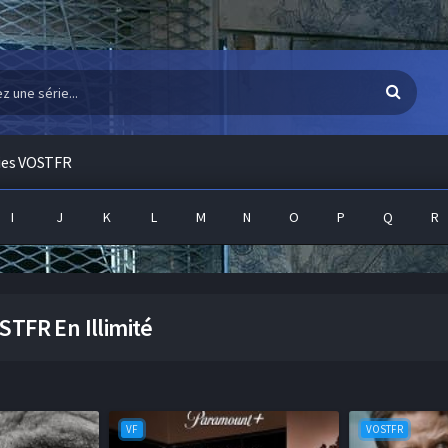
ies VOSTFR
I
J
K
L
M
N
O
P
Q
R
STFR En Illimité
VF
VOSTFR