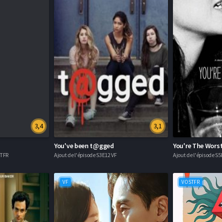
3,4
3,1
You've been t@gged
You're The Wors
STFR
Ajout de l'épisode S3E12 VF
Ajout de l'épisode 
VF
VOSTFR