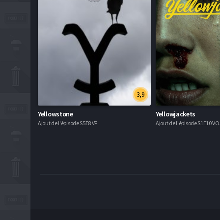
3,9
Yellowstone
Yellowjackets
Ajout de l'épisode S5E8 VF
Ajout de l'épisode S1E10 V