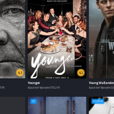
4,3
4,1
Younger
Young Wallande
STFR
Ajout de l'épisode S7E12 VF
Ajout de l'épisode S
VF
VOSTFR