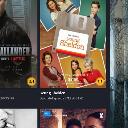
3,4
3,9
r
Young Sheldon
2E6 VOSTFR
Ajout de l'épisode S7E3 VOSTFR
VF