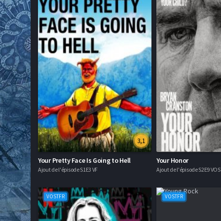
3,1
Your Pretty Face Is Going to Hell
Your Honor
Ajout de l'épisode S1E3 VF
Ajout de l'épisode S2E9 VO
VOSTFR
VOSTFR