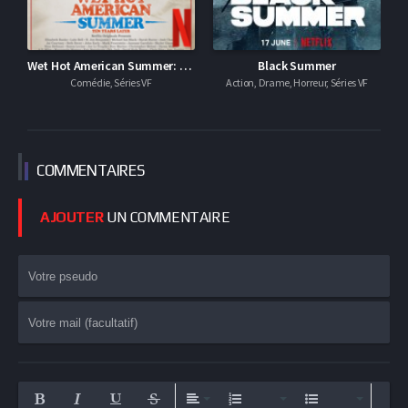
Wet Hot American Summer: Ten Years Later
Black Summer
, Séries VOSTFR
Comédie, Séries VF
Action, Drame, Horreur, Séries VF
COMMEN
TAIRES
AJOUTER
UN COMMENTAIRE