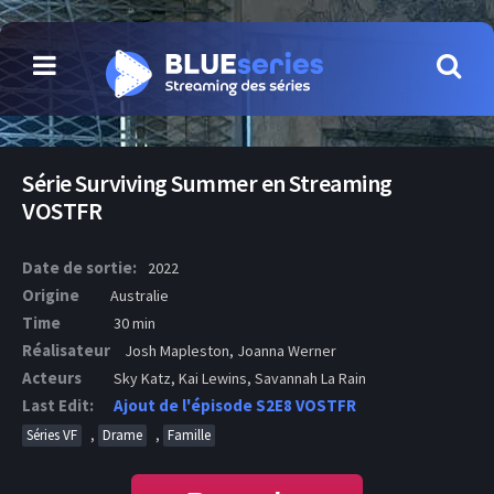
Série Surviving Summer en Streaming
VOSTFR
Date de sortie:
2022
Origine
Australie
Time
30 min
Réalisateur
Josh Mapleston, Joanna Werner
Acteurs
Sky Katz, Kai Lewins, Savannah La Rain
Last Edit:
Ajout de l'épisode S2E8 VOSTFR
,
,
Séries VF
Drame
Famille