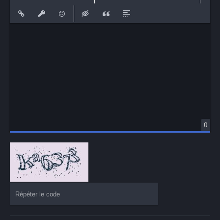
Bold
Italic
Underline
Strikethrough
Align
Ordered List
Unordered List
Insert Link
Insert protected link
Emoticons
Insert hidden text
Insert Quote
Insert spoiler
0