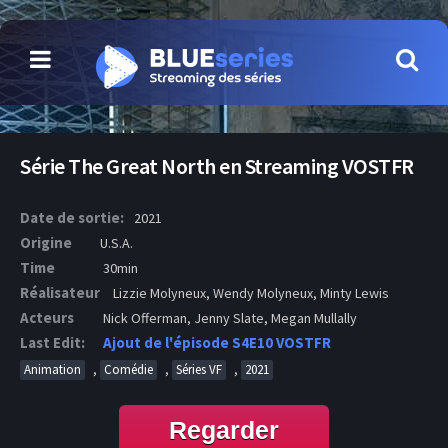
Série The Great North en Streaming VOSTFR
Date de sortie:
2021
Origine
U.S.A.
Time
30min
Réalisateur
Lizzie Molyneux, Wendy Molyneux, Minty Lewis
Acteurs
Nick Offerman, Jenny Slate, Megan Mullally
Last Edit:
Ajout de l'épisode S4E10 VOSTFR
,
,
,
Animation
Comédie
Séries VF
2021
Regarder