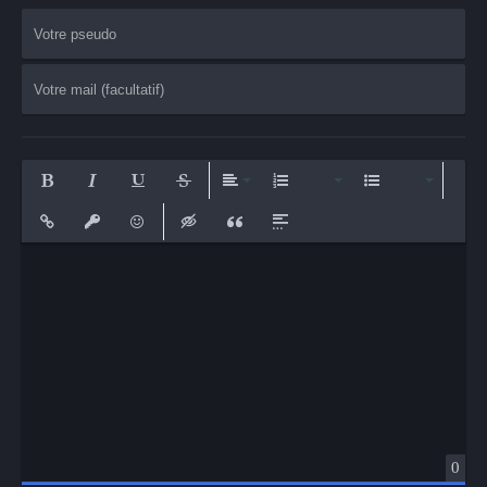
Bold
Italic
Underline
Strikethrough
Align
Ordered List
Unordered List
Insert Link
Insert protected link
Emoticons
Insert hidden text
Insert Quote
Insert spoiler
0