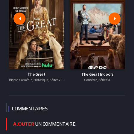
The Great
The Great Indoors
ame, Historique, Séries VOSTFR
Biopic, Comédie, Historique, Séries VOSTFR
Comédie, Séries VF
COMMEN
TAIRES
AJOUTER
UN COMMENTAIRE