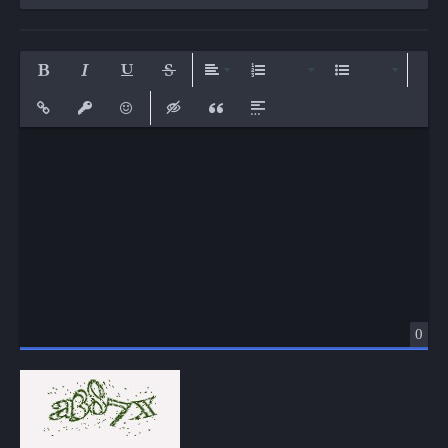
Bold
Italic
Underline
Strikethrough
Align
Ordered List
Unordered List
Insert Link
Insert protected link
Emoticons
Insert hidden text
Insert Quote
Insert spoiler
0